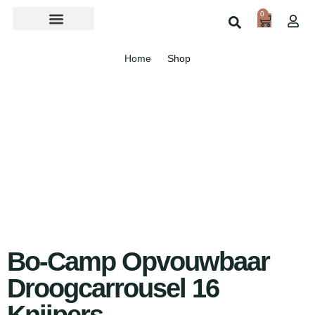
0
Over ons
Home
Shop
Bo-Camp Opvouwbaar
Droogcarrousel 16