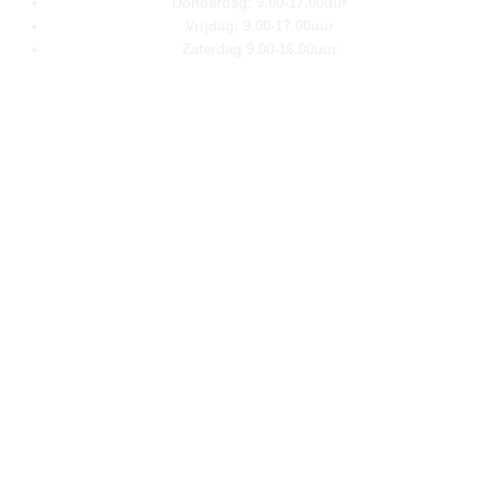
Donderdag: 9.00-17.00uur
Vrijdag: 9.00-17.00uur
Zaterdag 9.00-16.00uur
Pagina''s
Home
Over ons
Shop
Contact
Klantenservice
Algemene voorwaarden
Retour aanmelden
Privacy verklaring
Cookie verklaring