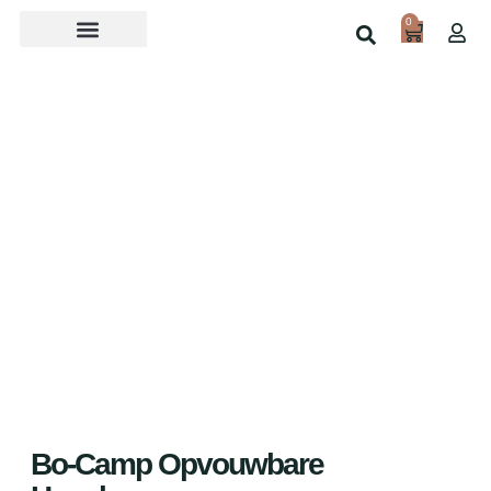
0
Over ons
Home
Shop
Bo-Camp Opvouwbare