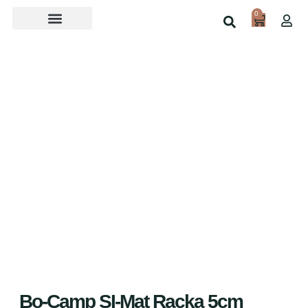
0
Over ons
Home
Shop
Bo-Camp SI-Mat Racka 5cm