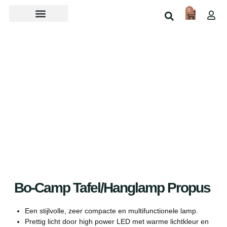
0
Over ons
Home
Shop
Bo-Camp Tafel/hanglamp Propus
Een stijlvolle, zeer compacte en multifunctionele lamp.
Prettig licht door high power LED met warme lichtkleur en