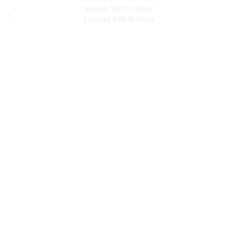
Vrijdag: 9.00-17.00uur
Zaterdag 9.00-16.00uur
Pagina''s
Home
Over ons
Shop
Contact
Klantenservice
Algemene voorwaarden
Retour aanmelden
Privacy verklaring
Cookie verklaring