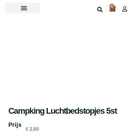
0
Over ons
Home
Shop
Campking Luchtbedstopjes 5st
Prijs
€
2,60