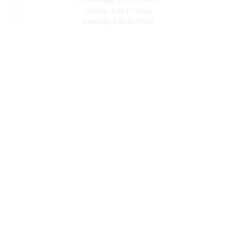
Donderdag: 9.00-17.00uur
Vrijdag: 9.00-17.00uur
Zaterdag 9.00-16.00uur
Pagina''s
Home
Over ons
Shop
Contact
Klantenservice
Algemene voorwaarden
Retour aanmelden
Privacy verklaring
Cookie verklaring