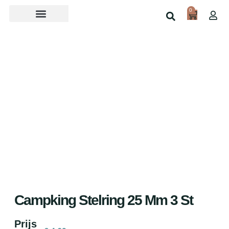
0
Over ons
Home
Shop
Campking Stelring 25 Mm 3 St
Prijs