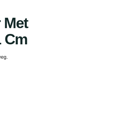
 Met
31 Cm
weg.