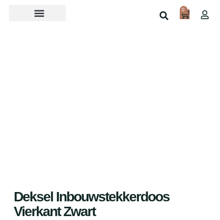
0
Over ons
Home
Shop
Deksel Inbouwstekkerdoos
Vierkant Zwart