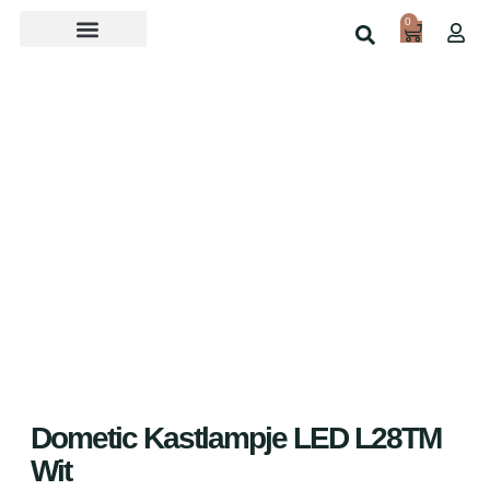
0
Over ons
Home
Shop
Dometic Kastlampje LED L28TM
Wit