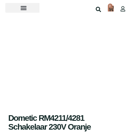
0
Over ons
Home
Shop
Dometic RM4211/4281
Schakelaar 230V Oranje