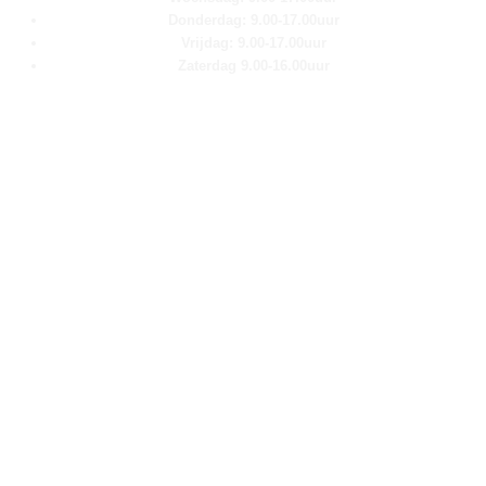
Donderdag: 9.00-17.00uur
Vrijdag: 9.00-17.00uur
Zaterdag 9.00-16.00uur
Pagina''s
Home
Over ons
Shop
Contact
Klantenservice
Algemene voorwaarden
Retour aanmelden
Privacy verklaring
Cookie verklaring