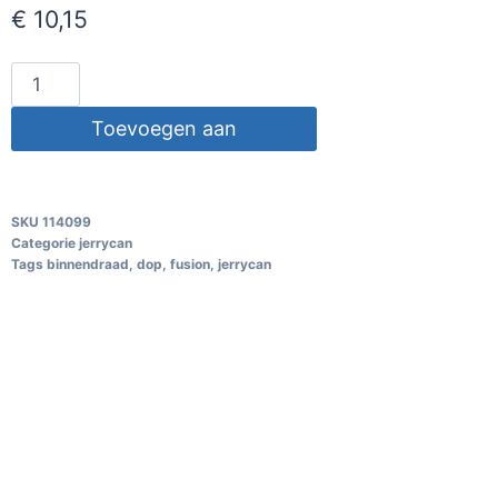
€
10,15
Toevoegen aan
winkelwagen
SKU
114099
Categorie
jerrycan
Tags
binnendraad
,
dop
,
fusion
,
jerrycan