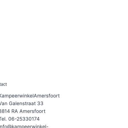
tact
KampeerwinkelAmersfoort
Van Galenstraat 33
3814 RA Amersfoort
Tel. 06-25330174
info@kampeerwinkel-