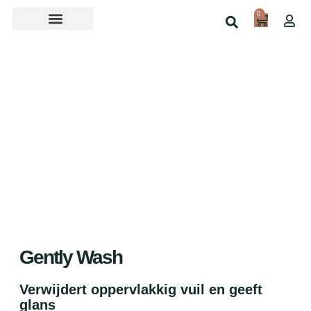
0
Over ons
Home
Shop
Gently Wash
Verwijdert oppervlakkig vuil en geeft
glans