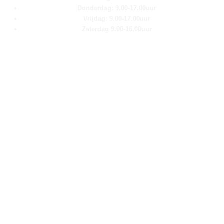
Donderdag: 9.00-17.00uur
Vrijdag: 9.00-17.00uur
Zaterdag 9.00-16.00uur
Pagina''s
Home
Over ons
Shop
Contact
Klantenservice
Algemene voorwaarden
Retour aanmelden
Privacy verklaring
Cookie verklaring