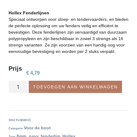
Hollex Fenderlijnen
Speciaal ontworpen voor sloep- en tendervaarders, en bieden
de perfecte oplossing om uw fenders veilig en efficiënt te
bevestigen. Deze fenderlijnen zijn vervaardigd van duurzaam
polypropyleen en zijn beschikbaar in zowel 3 strengs als 16
strengs varianten. Ze zijn voorzien van een handig oog voor
eenvoudige bevestiging en worden per 2 stuks verpakt.
Prijs
€
4,79
TOEVOEGEN AAN WINKELWAGEN
SKU
FLN08015
Voor de boot
Categorie
8mm. navy
fenderlijn
Hollex
Tags
,
,