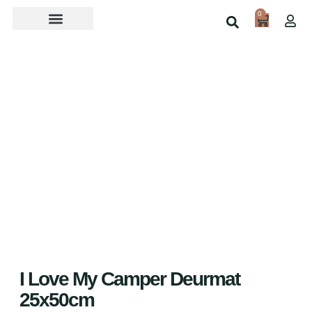
0
Over ons
Home
Shop
I Love My Camper Deurmat
25x50cm