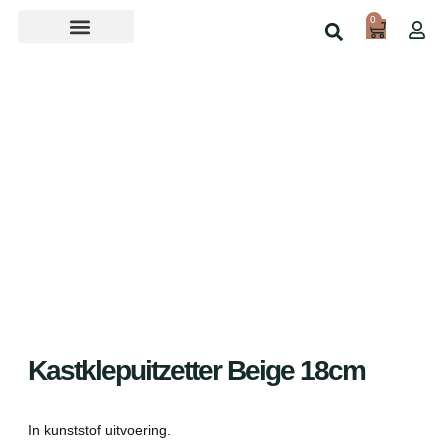
0
Over ons
Home
Shop
Kastklepuitzetter Beige 18cm
In kunststof uitvoering.