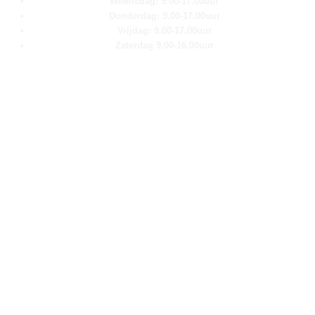
Woensdag: 9.00-17.00uur
Donderdag: 9.00-17.00uur
Vrijdag: 9.00-17.00uur
Zaterdag 9.00-16.00uur
Pagina''s
Home
Over ons
Shop
Contact
Klantenservice
Algemene voorwaarden
Retour aanmelden
Privacy verklaring
Cookie verklaring