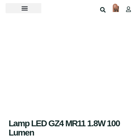
0
Over ons
Home
Shop
Lamp LED GZ4 MR11 1.8W 100
Lumen