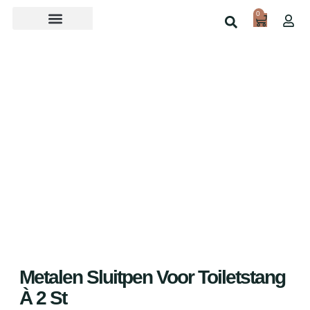
0
Over ons
Home
Shop
Metalen Sluitpen Voor Toiletstang
À 2 St