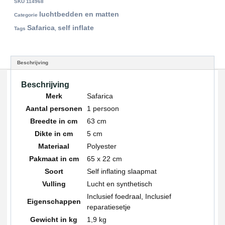
SKU
114968
luchtbedden en matten
Categorie
Safarica
self inflate
Tags
,
Beschrijving
Beschrijving
Merk
Safarica
Aantal personen
1 persoon
Breedte in cm
63 cm
Dikte in cm
5 cm
Materiaal
Polyester
Pakmaat in cm
65 x 22 cm
Soort
Self inflating slaapmat
Vulling
Lucht en synthetisch
Inclusief foedraal, Inclusief
Eigenschappen
reparatiesetje
Gewicht in kg
1,9 kg