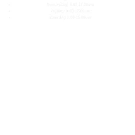
Donderdag: 9.00-17.00uur
Vrijdag: 9.00-17.00uur
Zaterdag 9.00-16.00uur
Pagina''s
Home
Over ons
Shop
Contact
Klantenservice
Algemene voorwaarden
Retour aanmelden
Privacy verklaring
Cookie verklaring