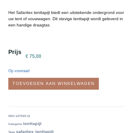
Het Safaritex tenttapijt biedt een uitstekende ondergrond voor
uw tent of vouwwagen. Dit stevige tenttapijt wordt geleverd in
een handige draagtas.
Prijs
€
75,00
Op voorraad
TOEVOEGEN AAN WINKELWAGEN
SKU
147920-11
tenttapijt
Categorie
safaritex
tenttapijt
Tags
,