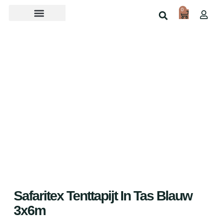
0
Over ons
Home
Shop
Safaritex Tenttapijt In Tas Blauw
3x6m