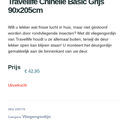
Travellife Chinelle Basic Grijs
90x205cm
Wilt u lekker wat frisse lucht in huis, maar niet gestoord
worden door rondvliegende insecten? Met dit vliegengordijn
van Travellife houdt u ze allemaal buiten, terwijl de deur
lekker open kan blijven staan! U monteert het deurgordijn
gemakkelijk aan de binnenkant van uw deur.
Prijs
€
42,95
Uitverkocht
SKU
100779
Vliegengordijn
Categorie