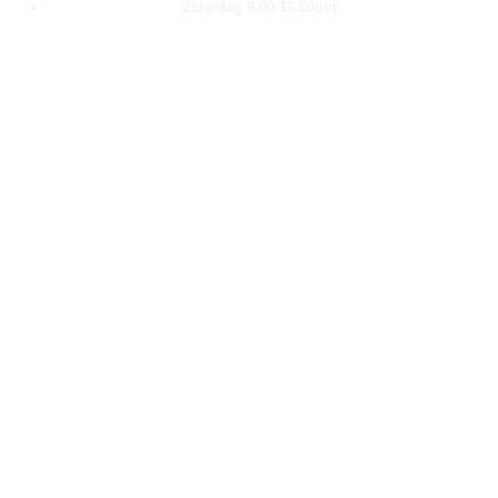
Zaterdag 9.00-16.00uur
Pagina''s
Home
Over ons
Shop
Contact
Klantenservice
Algemene voorwaarden
Retour aanmelden
Privacy verklaring
Cookie verklaring
Contact