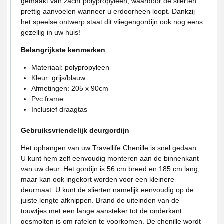
gemaakt van zacht polypropyleen, waardoor de slierten
prettig aanvoelen wanneer u erdoorheen loopt. Dankzij
het speelse ontwerp staat dit vliegengordijn ook nog eens
gezellig in uw huis!
Belangrijkste kenmerken
Materiaal: polypropyleen
Kleur: grijs/blauw
Afmetingen: 205 x 90cm
Pvc frame
Inclusief draagtas
Gebruiksvriendelijk deurgordijn
Het ophangen van uw Travellife Chenille is snel gedaan.
U kunt hem zelf eenvoudig monteren aan de binnenkant
van uw deur. Het gordijn is 56 cm breed en 185 cm lang,
maar kan ook ingekort worden voor een kleinere
deurmaat. U kunt de slierten namelijk eenvoudig op de
juiste lengte afknippen. Brand de uiteinden van de
touwtjes met een lange aansteker tot de onderkant
gesmolten is om rafelen te voorkomen. De chenille wordt