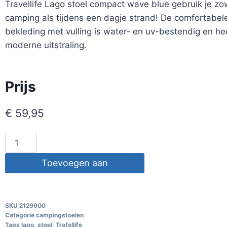
Travellife Lago stoel compact wave blue gebruik je zo
camping als tijdens een dagje strand! De comfortabel
bekleding met vulling is water- en uv-bestendig en he
moderne uitstraling.
Prijs
€
59,95
Toevoegen aan
winkelwagen
SKU
2129900
Categorie
campingstoelen
Tags
lago
,
stoel
,
Trafellife