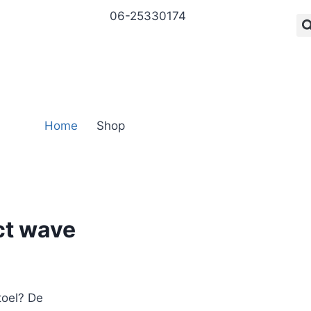
06-25330174
Home
Shop
ct wave
toel? De