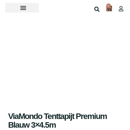
0
Over ons
Home
Shop
ViaMondo Tenttapijt Premium
Blauw 3×4.5m