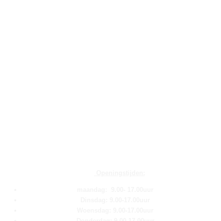
Openingstijden:
maandag: 9.00- 17.00uur
Dinsdag: 9.00-17.00uur
Woensdag: 9.00-17.00uur
Donderdag: 9.00-17.00uur