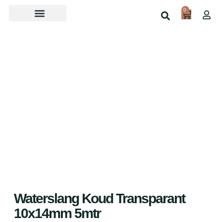
0
Over ons
Home
Shop
Waterslang Koud Transparant
10x14mm 5mtr