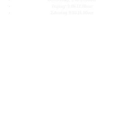
Vrijdag: 9.00-17.00uur
Zaterdag 9.00-16.00uur
Pagina''s
Home
Over ons
Shop
Contact
Klantenservice
Algemene voorwaarden
Retour aanmelden
Privacy verklaring
Cookie verklaring