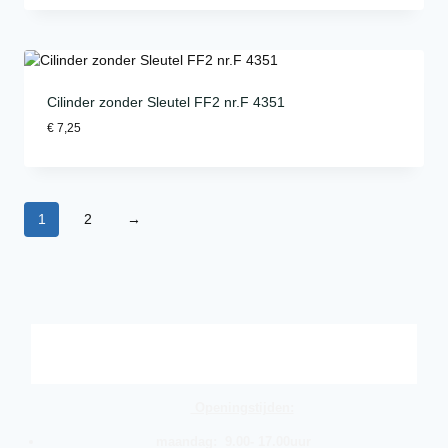
Cilinder zonder Sleutel FF2 nr.F 4351
€
7,25
1
2
→
Openingstijden:
maandag: 9.00- 17.00uur