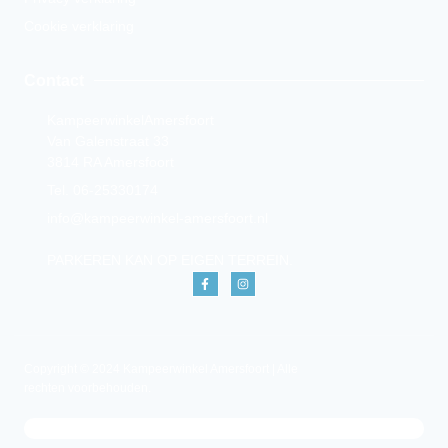
Cookie verklaring
Contact
KampeerwinkelAmersfoort
Van Galenstraat 33
3814 RA Amersfoort
Tel. 06-25330174
info@kampeerwinkel-amersfoort.nl
PARKEREN KAN OP EIGEN TERREIN.
Copyright © 2024 Kampeerwinkel Amersfoort | Alle
rechten voorbehouden.