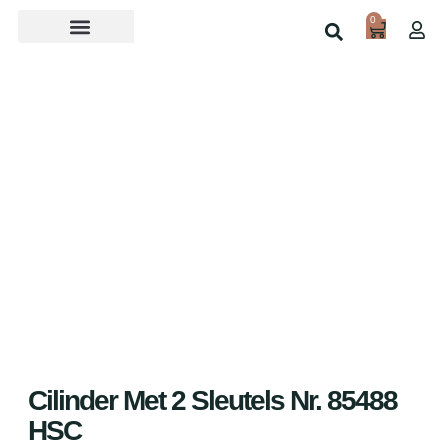
0
Over ons
Home
Shop
Cilinder Met 2 Sleutels Nr. 85488
HSC