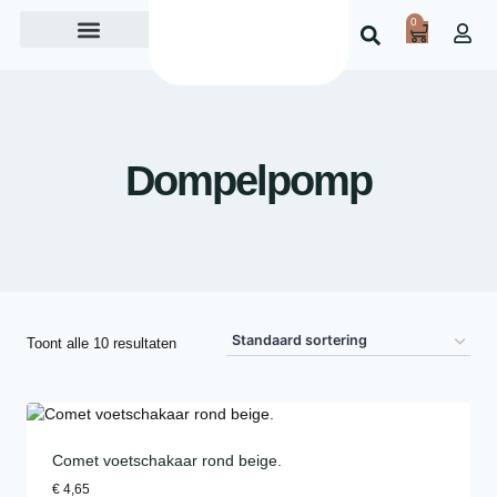
0
Over ons
Dompelpomp
Toont alle 10 resultaten
Comet voetschakaar rond beige.
€
4,65