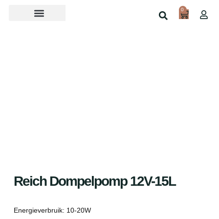
0
Over ons
Home
Shop
Reich Dompelpomp 12V-15L
Energieverbruik: 10-20W