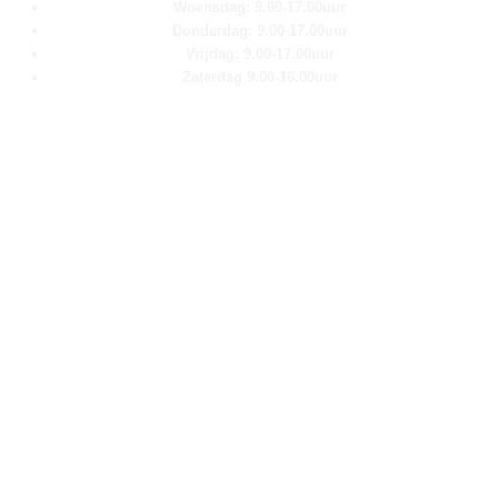
Woensdag: 9.00-17.00uur
Donderdag: 9.00-17.00uur
Vrijdag: 9.00-17.00uur
Zaterdag 9.00-16.00uur
Pagina''s
Home
Over ons
Shop
Contact
Klantenservice
Algemene voorwaarden
Retour aanmelden
Privacy verklaring
Cookie verklaring