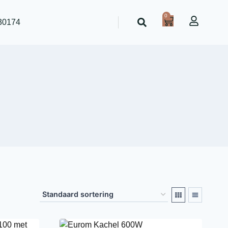
0
30174