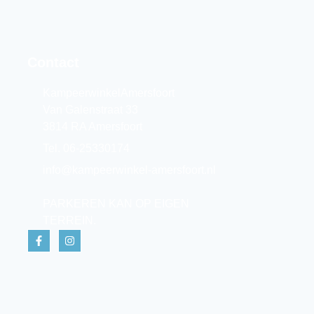
Contact
KampeerwinkelAmersfoort
Van Galenstraat 33
3814 RA Amersfoort
Tel. 06-25330174
info@kampeerwinkel-amersfoort.nl
PARKEREN KAN OP EIGEN
TERREIN.