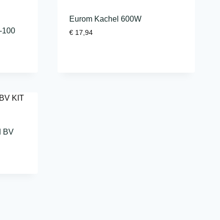
Eurom Kachel 600W
 -100
€
17,94
d BV