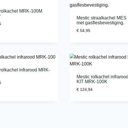
 rolkachel MRK-100M
r
Mestic straalkachel MES
met gasflesbevestiging.
5
€
54,95
rolkachel infrarood MRK-
Mestic rolkachel infraroo
KIT MRK-100K
5
€
124,94