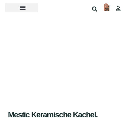
0
Over ons
Home
Shop
Mestic Keramische Kachel.