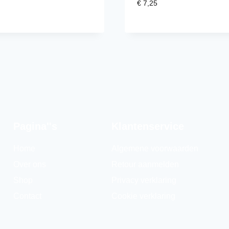
€
7,25
Pagina''s
Klantenservice
Home
Algemene voorwaarden
Over ons
Retour aanmelden
Shop
Privacy verklaring
Contact
Cookie verklaring