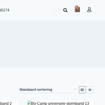
0
30174