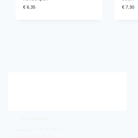
€
6,35
€
7,30
Openingstijden:
maandag: 9.00- 17.00uur
Dinsdag: 9.00-17.00uur