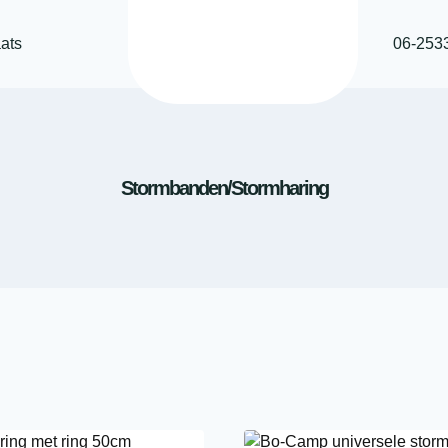
ats
06-253
Stormbanden/stormharing