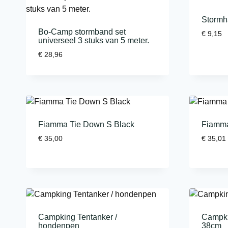
Stormh
Bo-Camp stormband set
€
9,15
universeel 3 stuks van 5 meter.
€
28,96
Fiamma Tie Down S Black
Fiamma
€
35,00
€
35,01
Campking Tentanker /
Campki
hondenpen
38cm