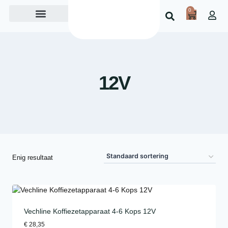
0
Over ons
12V
Enig resultaat
Vechline Koffiezetapparaat 4-6 Kops 12V
€
28,35