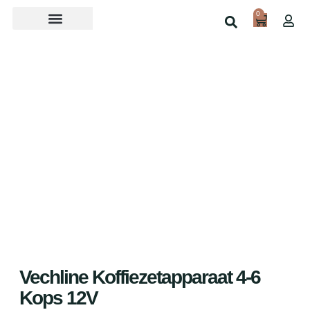
0
Over ons
Home
Shop
Vechline Koffiezetapparaat 4-6
Kops 12V