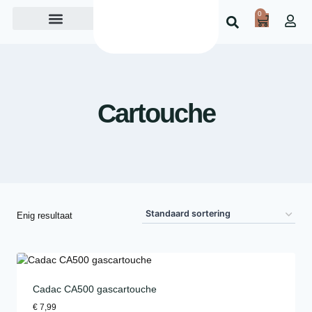
0
Over ons
Cartouche
Enig resultaat
Cadac CA500 gascartouche
€
7,99