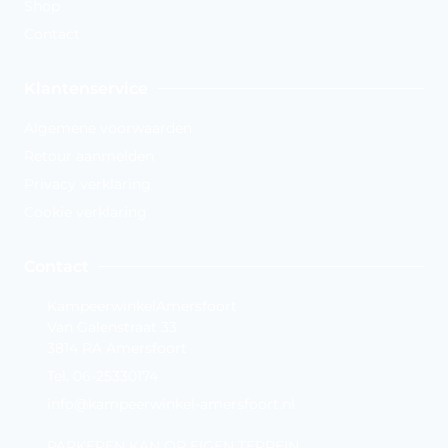
Shop
Contact
Klantenservice
Algemene voorwaarden
Retour aanmelden
Privacy verklaring
Cookie verklaring
Contact
KampeerwinkelAmersfoort
Van Galenstraat 33
3814 RA Amersfoort
Tel. 06-25330174
info@kampeerwinkel-amersfoort.nl
PARKEREN KAN OP EIGEN TERREIN.