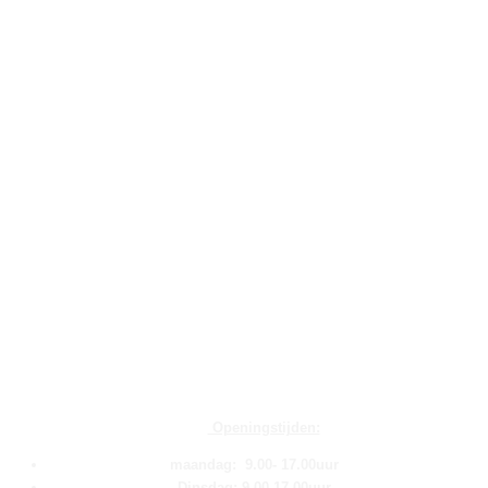
Openingstijden:
maandag: 9.00- 17.00uur
Dinsdag: 9.00-17.00uur