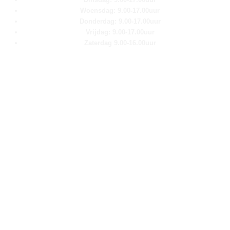
Woensdag: 9.00-17.00uur
Donderdag: 9.00-17.00uur
Vrijdag: 9.00-17.00uur
Zaterdag 9.00-16.00uur
Pagina''s
Home
Over ons
Shop
Contact
Klantenservice
Algemene voorwaarden
Retour aanmelden
Privacy verklaring