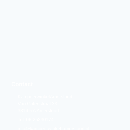
Contact
KampeerwinkelAmersfoort
Van Galenstraat 33
3814 RA Amersfoort
Tel. 06-25330174
info@kampeerwinkel-amersfoort.nl