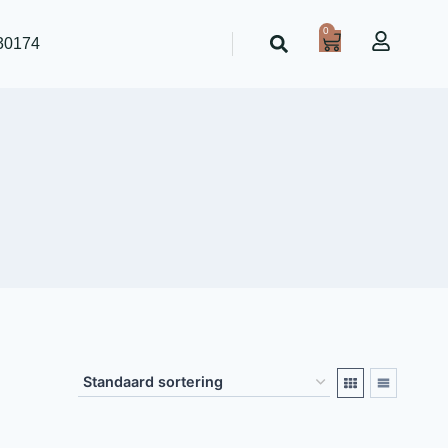
0
30174