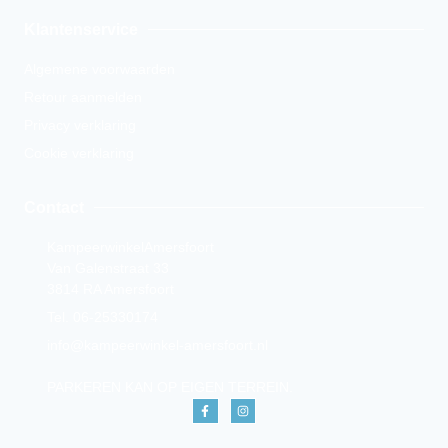
Klantenservice
Algemene voorwaarden
Retour aanmelden
Privacy verklaring
Cookie verklaring
Contact
KampeerwinkelAmersfoort
Van Galenstraat 33
3814 RA Amersfoort
Tel. 06-25330174
info@kampeerwinkel-amersfoort.nl
PARKEREN KAN OP EIGEN TERREIN.