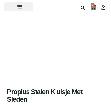
0
Over ons
Home
Shop
Proplus Stalen Kluisje Met
Sleden.