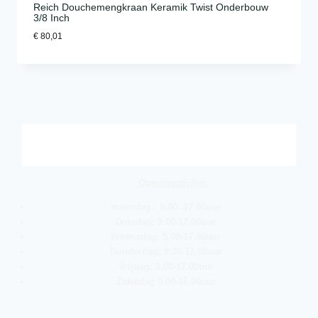
Reich Douchemengkraan Keramik Twist Onderbouw
3/8 Inch
€
80,01
Openingstijden:
maandag: 9.00- 17.00uur
Dinsdag: 9.00-17.00uur
Woensdag: 9.00-17.00uur
Donderdag: 9.00-17.00uur
Vrijdag: 9.00-17.00uur
Zaterdag 9.00-16.00uur