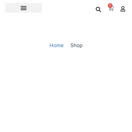
0
Over ons
Home
Shop