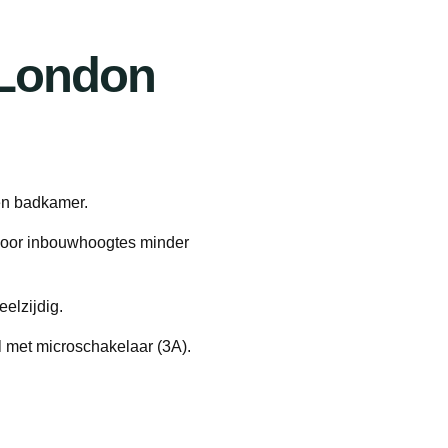
 London
en badkamer.
 voor inbouwhoogtes minder
elzijdig.
 met microschakelaar (3A).