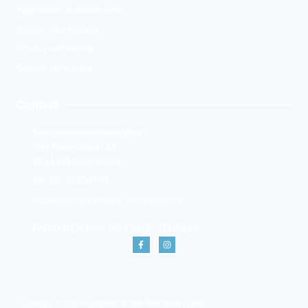
Algemene voorwaarden
Retour aanmelden
Privacy verklaring
Cookie verklaring
Contact
KampeerwinkelAmersfoort
Van Galenstraat 33
3814 RA Amersfoort
Tel. 06-25330174
info@kampeerwinkel-amersfoort.nl
PARKEREN KAN OP EIGEN TERREIN.
Copyright © 2024 Kampeerwinkel Amersfoort | Alle