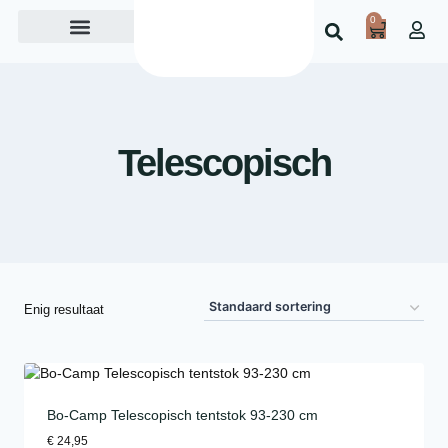
0
Over ons
Telescopisch
Enig resultaat
Bo-Camp Telescopisch tentstok 93-230 cm
€
24,95