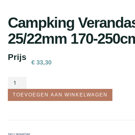
Campking Veranda
25/22mm 170-250c
Prijs
€
33,30
TOEVOEGEN AAN WINKELWAGEN
SKU
96948346