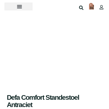
0
Over ons
Home
Shop
Defa Comfort Standestoel
Antraciet