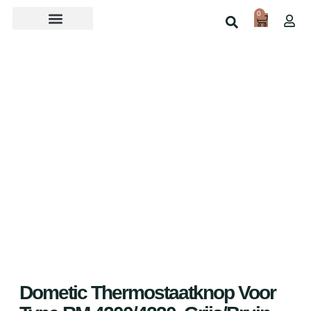
0
Over ons
Home
Shop
Dometic Thermostaatknop Voor