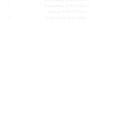
Donderdag: 9.00-17.00uur
Vrijdag: 9.00-17.00uur
Zaterdag 9.00-16.00uur
Pagina''s
Home
Over ons
Shop
Contact
Klantenservice
Algemene voorwaarden
Retour aanmelden
Privacy verklaring
Cookie verklaring