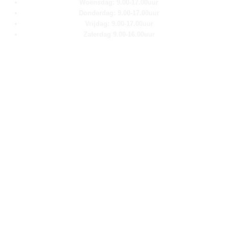
Woensdag: 9.00-17.00uur
Donderdag: 9.00-17.00uur
Vrijdag: 9.00-17.00uur
Zaterdag 9.00-16.00uur
Pagina''s
Home
Over ons
Shop
Contact
Klantenservice
Algemene voorwaarden
Retour aanmelden
Privacy verklaring
Cookie verklaring