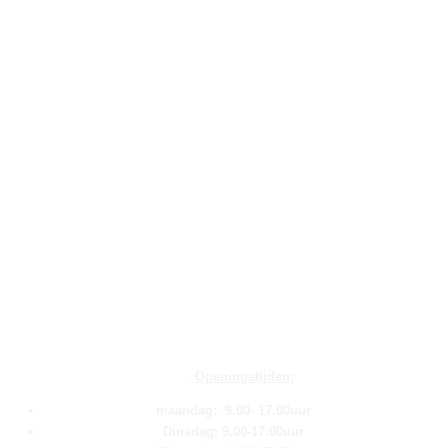
Openingstijden:
maandag: 9.00- 17.00uur
Dinsdag: 9.00-17.00uur