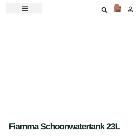
0
Over ons
Home
Shop
Fiamma Schoonwatertank 23L