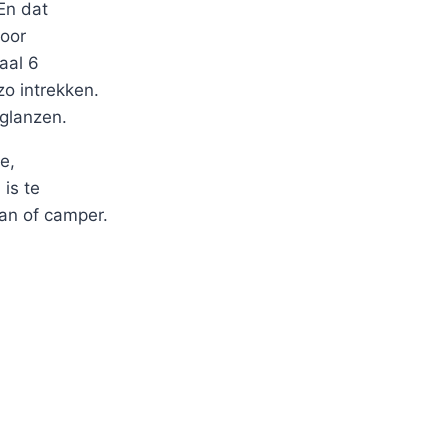
En dat
voor
aal 6
zo intrekken.
 glanzen.
e,
 is te
van of camper.