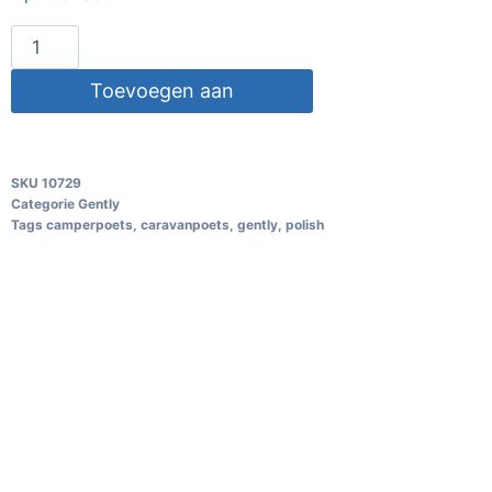
Toevoegen aan
winkelwagen
SKU
10729
Categorie
Gently
Tags
camperpoets
,
caravanpoets
,
gently
,
polish