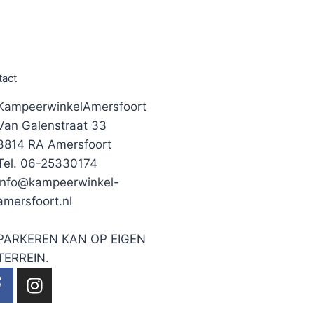
tact
KampeerwinkelAmersfoort
Van Galenstraat 33
3814 RA Amersfoort
Tel. 06-25330174
info@kampeerwinkel-
amersfoort.nl
PARKEREN KAN OP EIGEN
TERREIN.