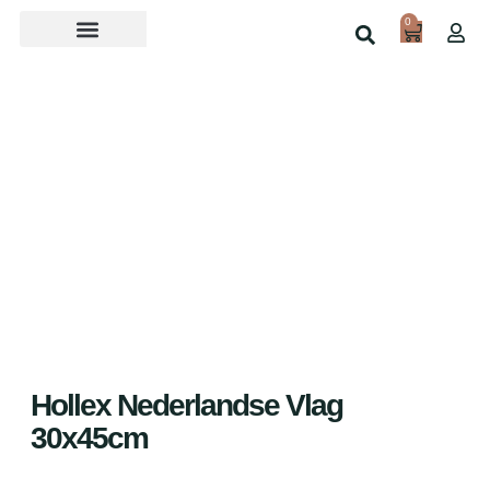
0
Over ons
Home
Shop
Hollex Nederlandse Vlag
30x45cm